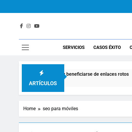
Skip
to
content
Los mensaje
Sus an
Con
Consultoría
SERVICIOS
CASOS ÉXITO
Los mensaje
: cómo encontrar, corregir y beneficiarse de enlaces rotos
ARTÍCULOS
Sus an
Home
seo para móviles