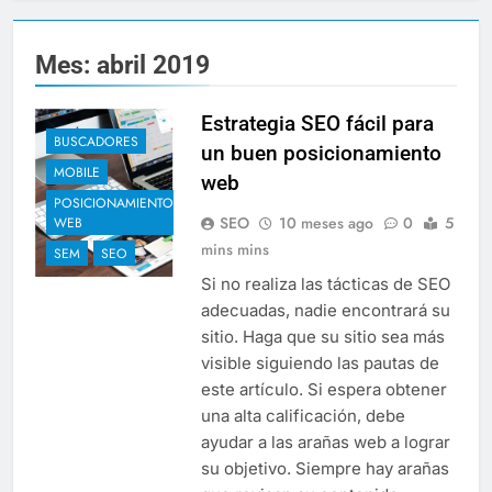
Mes:
abril 2019
Estrategia SEO fácil para
BUSCADORES
un buen posicionamiento
MOBILE
web
POSICIONAMIENTO
SEO
10 meses ago
0
5
WEB
mins mins
SEM
SEO
Si no realiza las tácticas de SEO
adecuadas, nadie encontrará su
sitio. Haga que su sitio sea más
visible siguiendo las pautas de
este artículo. Si espera obtener
una alta calificación, debe
ayudar a las arañas web a lograr
su objetivo. Siempre hay arañas