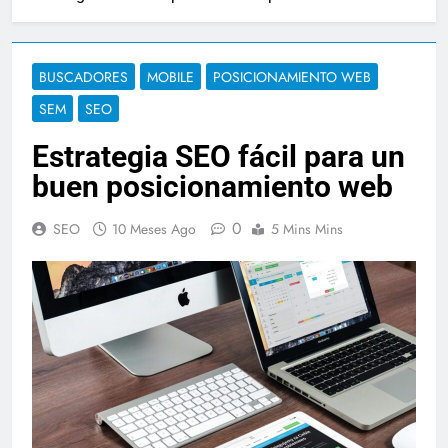
BUSCADORES
MOBILE
POSICIONAMIENTO WEB
SEM
SEO
Estrategia SEO fácil para un
buen posicionamiento web
0
SEO
10 Meses Ago
5 Mins Mins