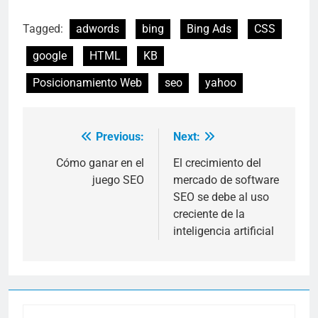
Tagged:
adwords
bing
Bing Ads
CSS
google
HTML
KB
Posicionamiento Web
seo
yahoo
Previous:
Next:
Navegación
de
Cómo ganar en el
El crecimiento del
juego SEO
mercado de software
entradas
SEO se debe al uso
creciente de la
inteligencia artificial