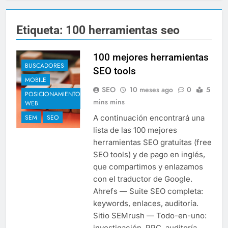
Etiqueta:
100 herramientas seo
100 mejores herramientas
BUSCADORES
SEO tools
MOBILE
SEO
10 meses ago
0
5
POSICIONAMIENTO
mins mins
WEB
A continuación encontrará una
SEM
SEO
lista de las 100 mejores
herramientas SEO gratuitas (free
SEO tools) y de pago en inglés,
que compartimos y enlazamos
con el traductor de Google.
Ahrefs — Suite SEO completa:
keywords, enlaces, auditoría.
Sitio SEMrush — Todo-en-uno:
investigación, PPC, auditoría,